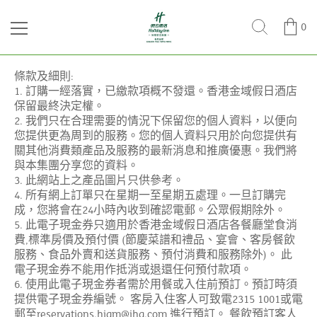
0
條款及細則
:
訂購一經落實，已繳款項概不發還。香港金域假日酒店
1.
保留最終決定權。
我們只在合理需要的情況下保留您的個人資料，以便向
2.
您提供更為周到的服務。您的個人資料只用於向您提供有
關其他消費類產品及服務的最新消息和推廣優惠。我們將
與本集團分享您的資料。
此網站上之產品圖片只供參考。
3.
所有網上訂單只在星期一至星期五處理。一旦訂購完
4.
成，您將會在
小時內收到確認電郵。公眾假期除外。
24
此電子現金券只適用於香港金域假日酒店各餐廳堂食消
5.
費
標準房價及預付價
節慶菜譜和禮品、宴會、客房餐飲
,
(
服務、食品外賣和送貨服務、預付消費和服務除外
。
此
)
電子現金券不能用作抵消或退還任何預付款項。
使用此電子現金券者需於用餐或入住前預訂。預訂時須
6.
提供電子現金券編號。
客房入住客人可致電
或電
2315 1001
郵至
進行預訂。
餐飲預訂客人
reservations.higm@ihg.com