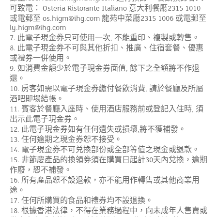
可致電：
意大利餐廳
Osteria Ristorante Italiano
2315 1010
或電郵至
龍苑中菜廳
或電郵至
os.higm@ihg.com
2315 1006
ly.higm@ihg.com
此電子現金券只可使用一次
不能重印、複製或轉售。
7.
,
此電子現金券不可與其他折扣、推廣、住宿套餐、優惠
8.
或禮券一併使用。
如消費金額少於電子現金券面值
餘下之全額將不作退
9.
,
還。
房客如需以電子現金券繳付餐飲消費
請於餐廳及所屬
10.
,
酒吧即場結帳。
賓客於餐廳入座時、使用酒店服務前或登記入住時
須
11.
,
出示此電子現金券。
此電子現金券如有任何遺失或損壞
將不獲補發。
12.
,
任何逾期之現金券恕不接受。
13.
電子現金券不可兑換部份或全部等值之現金或退款。
14.
非節慶產品的換領劵須在購買日起計
天內兌換，逾期
15.
30
作廢，恕不補發。
所有產品恕不設退款，亦不能用作轉售或其他商業用
16.
途。
任何所購買的食品和禮券均不設退換。
17.
根據香港法律，不得在業務過程中，向未成年人售賣或
18.