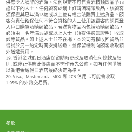
供應令人醺醉的酒類。法例規定不可售賣酒精類飲品予
18
歲以下的人士。任何顧客於網上訂購酒精類飲品，該顧客
須保證其已年滿
歲或以上並有權合法購買上述貨品。顧
18
客有責任確保任何不符合資格的人士使用該顧客的網頁登
入戶口購買酒精類飲品。若送貨物品內包括酒精類飲品，
必須由一名年滿
歲或以上人士（須提供適當證明）收取
18
該等貨品。如上述人士並不在場，本公司有權收回貨品並
嘗試於另一約定時間安排送遞，並保留權利向顧客收取額
外送遞費用。
香港金域假日酒店保留隨時更改及取消任何條款及細
19.
則
或停止供應此優惠而不需作預先公佈。如有任何爭議
,
,
以香港金域假日酒店最終決定為準。
、
、
和
信用卡可能會收取
20. Visa
Mastercard
MOX
JCB
的外幣交易費。
1.95%
餐飲