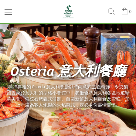
0
Osteria 意大利餐廳
獨特典雅的 Osteria 意大利餐廳以時尚意式主義粉飾，令您猶
如置身於意大利的型格小餐館中。餐廳薈萃意大利各區地道精
華美食、傳統石烤義式薄餅、自製新鮮意大利麵食及雪糕，加
上即席為客人炮製的火焰菜式，定必令你盡情開懷。