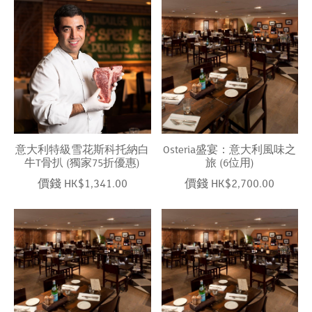
意大利特級雪花斯科托納白
Osteria盛宴：意大利風味之
牛T骨扒 (獨家75折優惠)
旅 (6位用)
價錢 HK$1,341.00
價錢 HK$2,700.00