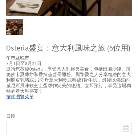
Osteria盛宴：意大利風味之旅 (6位用)
午市及晚市
7月1日至8月31日
邀請您莅臨Osteria，享受意大利經典美食，包括田園沙律、薄
脆佛卡夏薄餅和香辣茄醬長通粉。與摯愛之人分享精緻的意大
利脆皮乳豬或1.2公斤意大利乾式熟成T骨牛扒，最後以傳統的
威尼斯風味軟芝士蛋糕作完美的總結。立即預訂，享受這場獨
特的意大利盛宴！
按此瀏覽菜單
日期