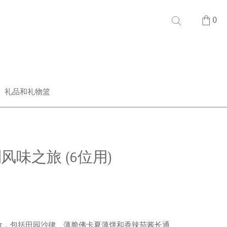
0
礼品和礼物篮
利风味之旅 (6位用)
典美食，包括田园沙律、薄脆佛卡夏薄饼和香辣茄酱长通