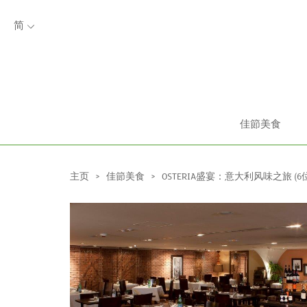
简
佳節美食
主页
>
佳節美食
>
OSTERIA盛宴：意大利风味之旅 (6