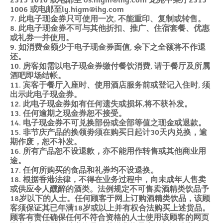
2315 1010 或电邮至 os.higm@ihg.com 龙苑中菜厅2315
1006 或电邮至ly.higm@ihg.com
7. 此电子现金券只可使用一次, 不能重印、复制或转售。
8. 此电子现金券不可与其他折扣、推广、住宿套餐、优惠
或礼券一并使用。
9. 如消费金额少于电子现金券面值, 余下之全额将不作退
还。
10. 房客如需以电子现金券缴付餐饮消费, 请于餐厅及所属
酒吧即场结帐。
11. 宾客于餐厅入座时、使用酒店服务前或登记入住时, 须
出示此电子现金券。
12. 此电子现金券如有任何遗失或损坏,将不获补发。
13. 任何逾期之现金券恕不接受。
14. 电子现金券不可兑换部份或全部等值之现金或退款。
15. 非节庆产品的换领劵须在购买日起计30天内兑换，逾
期作废，恕不补发。
16. 所有产品恕不设退款，亦不能用作转售或其他商业用
途。
17. 任何所购买的食品和礼券均不设退换。
18. 根据香港法律，不得在业务过程中，向未成年人售卖
或供应令人醺醉的酒类。法例规定不可售卖酒精类饮品予
18岁以下的人士。任何顾客于网上订购酒精类饮品，该顾
客须保证其已年满18岁或以上并有权合法购买上述货品。
顾客有责任确保任何不符合资格的人士使用该顾客的网页