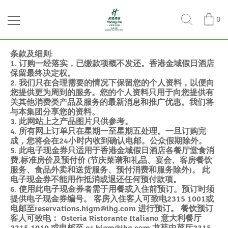
0
条款及细则:
1. 订购一经落实，已缴款项概不发还。香港金域假日酒店
保留最终决定权。
2. 我们只在合理需要的情况下保留您的个人资料，以便向
您提供更为周到的服务。您的个人资料只用于向您提供有
关其他消费类产品及服务的最新消息和推广优惠。我们将
与本集团分享您的资料。
3. 此网站上之产品图片只供参考。
4. 所有网上订单只在星期一至星期五处理。一旦订购完
成，您将会在24小时内收到确认电邮。公众假期除外。
5. 此电子现金券只适用于香港金域假日酒店各餐厅堂食消
费,标准房价及预付价 (节庆菜谱和礼品、宴会、客房餐饮
服务、食品外卖和送货服务、预付消费和服务除外)。 此
电子现金券不能用作抵消或退还任何预付款项。
6. 使用此电子现金券者需于用餐或入住前预订。预订时须
提供电子现金券编号。 客房入住客人可致电2315 1001或
电邮至reservations.higm@ihg.com 进行预订。 餐饮预订
客人可致电： Osteria Ristorante Italiano 意大利餐厅