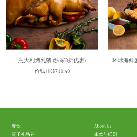
意大利烤乳猪 (独家8折优惠)
环球海鲜盛
价钱 HK$710.40
餐饮
About Us
電子礼品券
条款与细则