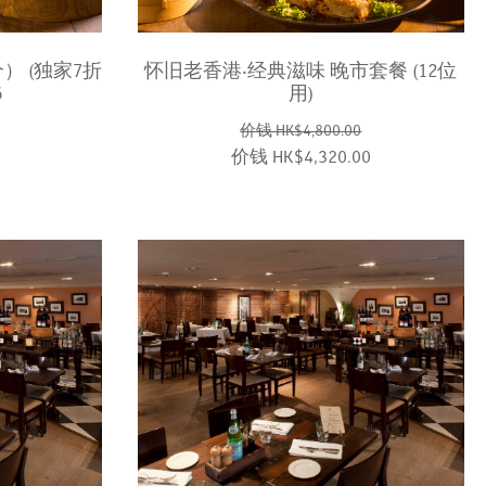
） (独家7折
怀旧老香港‧经典滋味 晚市套餐 (12位
6
用)
0
价钱 HK$4,800.00
价钱 HK$4,320.00